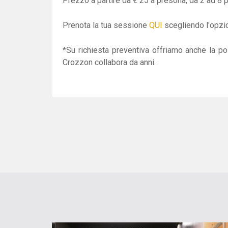
Prezzo a partire da € 25 a presona, da 2 ad 8 p
Prenota la tua sessione
QUI
scegliendo l'opzio
*Su richiesta preventiva offriamo anche la pos
Crozzon collabora da anni.