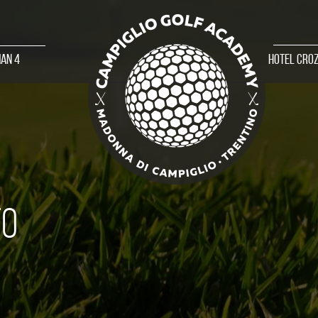
an 4
Hotel Cro
TO