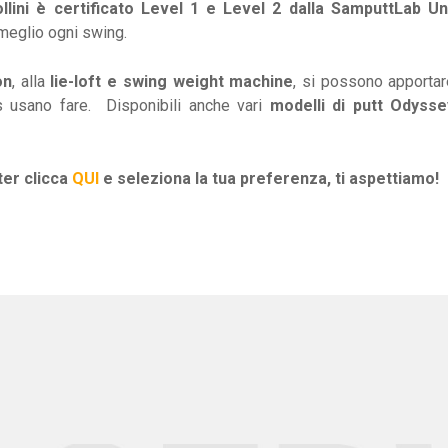
lini è certificato Level 1 e Level 2 dalla SamputtLab Un
 meglio ogni swing.
on
, alla
lie-loft e swing weight machine
, si possono apporta
s usano fare. Disponibili anche vari
modelli di putt Odyss
ter clicca
QUI
e seleziona la tua preferenza, ti aspettiamo!